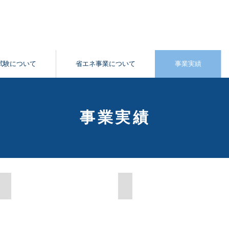
TOKYO
試験について
省エネ事業について
事業実績
事業実績
防衛省
警察庁