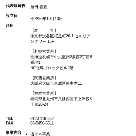
代表取締役
須田 義宣
設立日
平成30年10月10日
住所
【本 社】
東京都渋谷区桜丘町26-1 セルリア
ンタワー 15F
【札幌営業所】
北海道札幌市中央区南2条西2丁目8
番地1
NC北専ブロックビル2階
【関西営業所】
大阪府大阪市東成区東中本11
【福岡営業所】
福岡県北九州市八幡西区下上津役3
丁目20-24
TEL
0120-119-952
FAX
03-5456-5511
​事業内容
省エネ事業