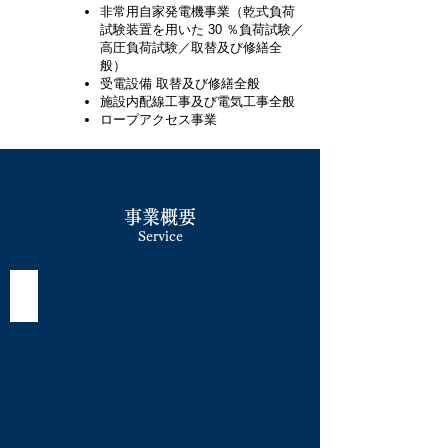
非常用自家発電機事業
（乾式負荷
試験装置を用いた 30 ％負荷試験／
高圧負荷試験／取替及び修繕全
般）
受電設備 取替及び修繕全般
施設内配線工事及び電気工事全般
ロープアクセス事業
事業概要
​Service
省エネ事業